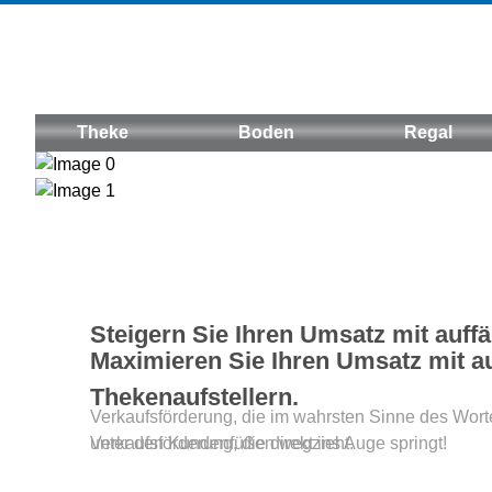
Theke
Boden
Regal
Steigern Sie Ihren Umsatz mit auff
Maximieren Sie Ihren Umsatz mit au
Thekenaufstellern.
Verkaufsförderung, die im wahrsten Sinne des Wor
unter den Kundenfüßen wegzieht.
Verkaufsförderung, die direkt ins Auge springt!