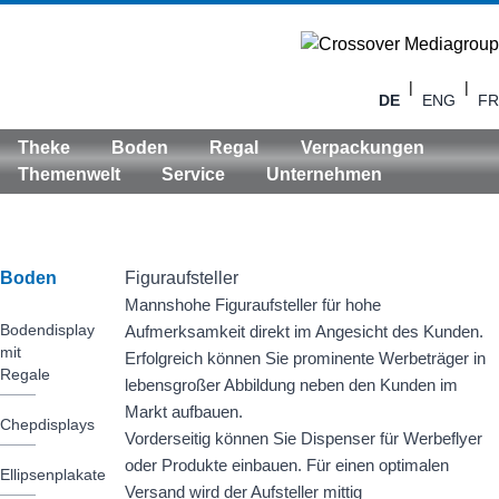
|
|
DE
ENG
FR
Theke
Boden
Regal
Verpackungen
Themenwelt
Service
Unternehmen
Boden
Figuraufsteller
Mannshohe Figuraufsteller für hohe
Bodendisplay
Aufmerksamkeit direkt im Angesicht des Kunden.
mit
Erfolgreich können Sie prominente Werbeträger in
Regale
lebensgroßer Abbildung neben den Kunden im
Markt aufbauen.
Chepdisplays
Vorderseitig können Sie Dispenser für Werbeflyer
oder Produkte einbauen. Für einen optimalen
Ellipsenplakate
Versand wird der Aufsteller mittig