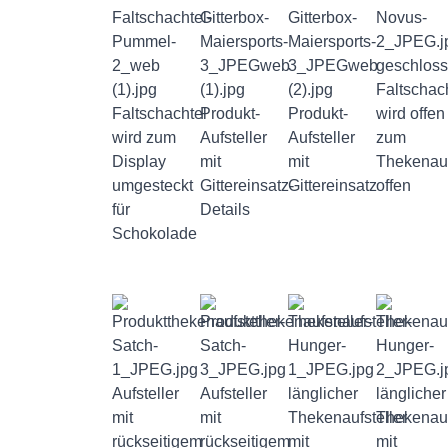
geschlos
Faltschac
Faltschachtel
Produkt-
Produkt-
wird offen
wird zum
Aufsteller
Aufsteller
zum
Display
mit
mit
Thekenauf
umgesteckt
Gittereinsatz-
Gittereinsatz
offen
für
Details
Schokolade
Aufsteller
Aufsteller
länglicher
länglicher
mit
mit
Thekenaufsteller
Thekenauf
rückseitigem
rückseitigem
mit
mit