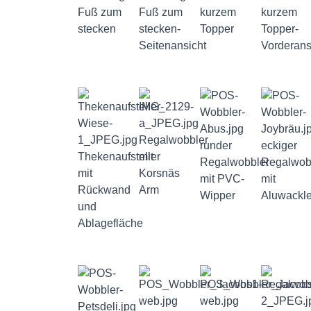
Fuß zum
Fuß zum
kurzem
kurzem
stecken
stecken-
Topper
Topper-
Seitenansicht
Vorderans
Regalwobbler
runder
eckiger
Thekenaufsteller
mit
Regalwobbler
Regalwob
mit
Korsnäs
mit PVC-
mit
Rückwand
Arm
Wipper
Aluwackle
und
Ablagefläche