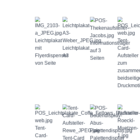
Leichtplakat
Tent-
Informationsträger
mit
Leichtplakat
Card-
auf 3
Flyerdispenser
A3
Aufsteller
Seiten
von Seite
zum
zusammen
beidseitig
Druckmoti
Tent-
Card-
Tent-Card
Palettendisplay