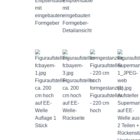
Ellipsensäule
Ellipsensäule
mit
mit
eingebauten
eingebauten
Formgeber
Formgeber-
Detailansicht
Figuraufsteller
Figuraufsteller
ca. 200
ca. 200
formgestanzter
cm hoch
cm hoch
Figuraufsteller
Aufsteller
auf EE-
auf EE-
- 220 cm
Superma
Welle
Welle-
hoch
auf EE-
Auflage 1
Rückseite
Welle aus
Stück
2 Teilen +
Rückenstü