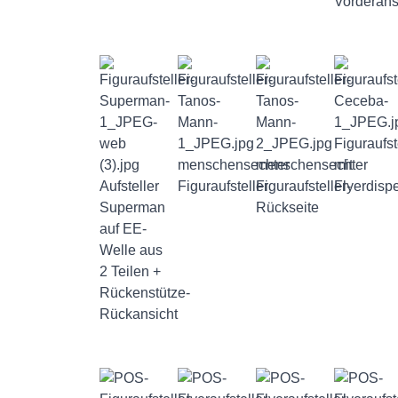
Vorderans
Figuraufst
menschensechter
menschensechter
mit
Aufsteller
Figuraufsteller
Figuraufsteller-
Flyerdisp
Superman
Rückseite
auf EE-
Welle aus
2 Teilen +
Rückenstütze-
Rückansicht