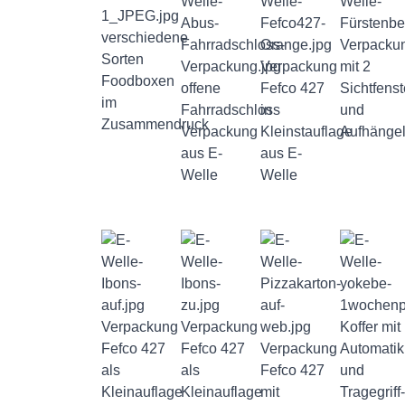
verschiedene
Verpacku
Sorten
Verpackung
mit 2
Foodboxen
offene
Fefco 427
Sichtfenst
im
Fahrradschloss
in
und
Zusammendruck
Verpackung
Kleinstauflage
Aufhänge
aus E-
aus E-
Welle
Welle
Verpackung
Verpackung
Koffer mit
Fefco 427
Fefco 427
Verpackung
Automati
als
als
Fefco 427
und
Kleinauflage
Kleinauflage
mit
Tragegriff-