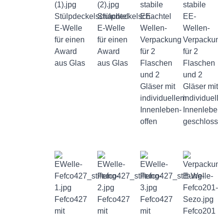
stabile
stabile
Stülpdeckelschachtel
Stülpdeckelschachtel
EE-
EE-
E-Welle
E-Welle
Wellen-
Wellen-
für einen
für einen
Verpackung
Verpacku
Award
Award
für 2
für 2
aus Glas
aus Glas
Flaschen
Flaschen
und 2
und 2
Gläser mit
Gläser mit
individuellem
individue
Innenleben-
Innenlebe
offen
geschlos
Fefco427
Fefco427
Fefco427
mit
mit
mit
Fefco201