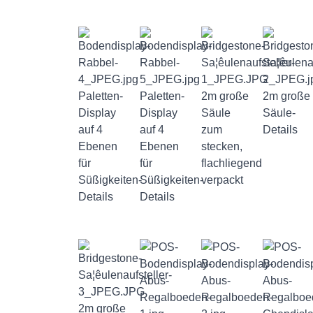
Paletten-
Paletten-
2m große
2m große
Display
Display
Säule
Säule-
auf 4
auf 4
zum
Details
Ebenen
Ebenen
stecken,
für
für
flachliegend
Süßigkeiten-
Süßigkeiten-
verpackt
Details
Details
2m große