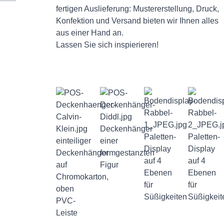
fertigen Auslieferung: Mustererstellung, Druck,
Konfektion und Versand bieten wir Ihnen alles
aus einer Hand an.
Lassen Sie sich inspierieren!
Deckenhänger
Paletten-
Paletten-
einteiliger
einer
Display
Display
Deckenhänger
formgestanzten
auf 4
auf 4
auf
Figur
Ebenen
Ebenen
Chromokarton,
für
für
oben
Süßigkeiten
Süßigkeit
PVC-
Leiste