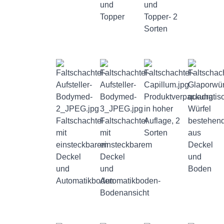
und
und
Topper
Topper- 2
Sorten
Produktverpackung
quadratis
in hoher
Würfel
Faltschachtel
Faltschachtel
Auflage, 2
bestehen
mit
mit
Sorten
aus
einsteckbarem
einsteckbarem
Deckel
Deckel
Deckel
und
und
und
Boden
Automatikboden
Automatikboden-
Bodenansicht