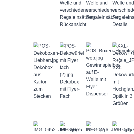
Welle und
Welle und
Welle und
verschiedenen
verschiedenen
verschie
Regaleinsätzen-
Regaleinsätzen
Regaleins
Rückansicht
Details
Gewinnspielbox
Dekobox
XXL
auf E-
aus
Dekowürf
Welle mit
Karton
Dekobox
mit
Flyer-
zum
mit Flyer-
Hochglan
Dispenser
Stecken
Fach
Optik in 3
Größen