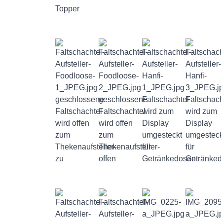
Topper
geschlossene
geschlossene
Faltschachtel
Faltschac
Faltschachtel
Faltschachtel
wird zum
wird zum
wird offen
wird offen
Display
Display
zum
zum
umgesteckt
umgestec
Thekenaufsteller-
Thekenaufsteller-
für
für
zu
offen
Getränkedosen
Getränke