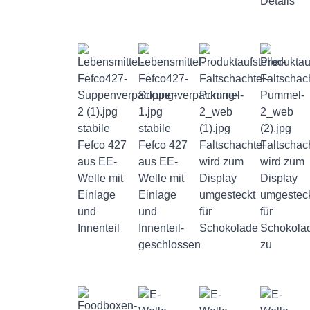
Details
stabile
stabile
Fefco 427
Fefco 427
Faltschachtel
Faltschac
aus EE-
aus EE-
wird zum
wird zum
Welle mit
Welle mit
Display
Display
Einlage
Einlage
umgesteckt
umgestec
und
und
für
für
Innenteil
Innenteil-
Schokolade
Schokola
geschlossen
zu