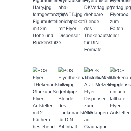
formgestanzter
drehbare
Flyerbox
Figuraufsteller
Leichtplakat
Blende
zum
mit 2m
mit Flyer-
des
Falten
Höhe und
Dispenser
Thekenaufsteller
Rückenstütze
für DIN
Formate
drehbare
Flyer-
einfach
Flyer-
Blende
Dispenser
faltbarer
Aufsteller
des
zum
Flyer-
mit 2
Thekenaufsteller
Aufklappen
Aufsteller
Fächern
für DIN
auf
bestehend
A4 Inhalt
Graupappe