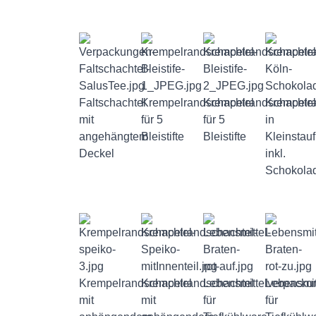
Faltschachtel
Krempelrandschachtel
Krempelrandschachtel
Krempelra
mit
für 5
für 5
in
angehängtem
Bleistifte
Bleistifte
Kleinstau
Deckel
inkl.
Schokola
Krempelrandschachtel
Krempelrandschachtel
Lebensmittelverpacku
Lebensmit
mit
mit
für
für