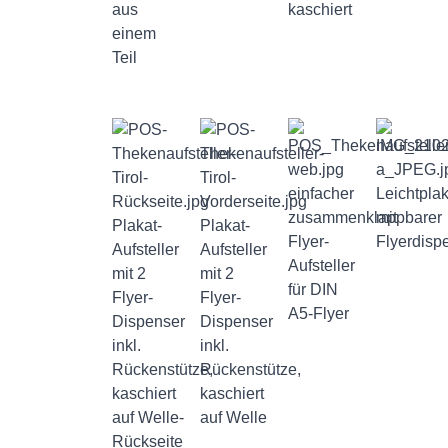
aus
kaschiert
einem
Teil
einfacher
Leichtplak
zusammenklappbarer
mit
Plakat-
Plakat-
Flyer-
Flyerdisp
Aufsteller
Aufsteller
Aufsteller
mit 2
mit 2
für DIN
Flyer-
Flyer-
A5-Flyer
Dispenser
Dispenser
inkl.
inkl.
Rückenstütze,
Rückenstütze,
kaschiert
kaschiert
auf Welle-
auf Welle
Rückseite