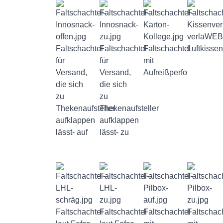
Faltschachtel
Faltschachtel
Faltschachtel
Luftkisse
für
für
mit
Versand,
Versand,
Aufreißperfo
die sich
die sich
zu
zu
Thekenaufsteller
Thekenaufsteller
aufklappen
aufklappen
lässt- auf
lässt- zu
Faltschachtel
Faltschachtel
Faltschachtel
Faltschac