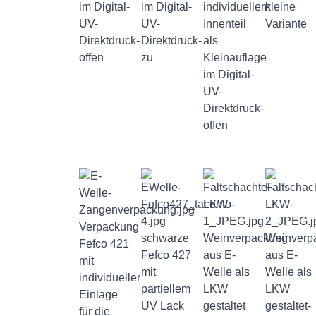
im Digital-
im Digital-
individuellem
kleine
UV-
UV-
Innenteil
Variante
Direktdruck-
Direktdruck-
als
offen
zu
Kleinauflage
im Digital-
UV-
Direktdruck-
offen
Verpackung
schwarze
Weinverpackung
Weinverp
Fefco 421
Fefco 427
aus E-
aus E-
mit
mit
Welle als
Welle als
individueller
partiellem
LKW
LKW
Einlage
UV Lack
gestaltet
gestaltet-
für die