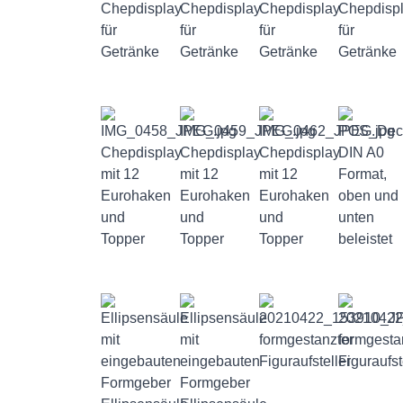
Chepdisplay
Chepdisplay
Chepdisplay
Chepdisp
für
für
für
für
Getränke
Getränke
Getränke
Getränke
Chepdisplay
Chepdisplay
Chepdisplay
DIN A0
mit 12
mit 12
mit 12
Format,
Eurohaken
Eurohaken
Eurohaken
oben und
und
und
und
unten
Topper
Topper
Topper
beleistet
formgestanzter
formgesta
Figuraufsteller
Figuraufst