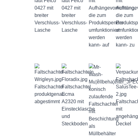
laut Fefco
laut Fefco
mit
mit
0427 mit
0427 mit
Aufhängevorrichtung,
Aufhängev
breiter
breiter
die zum
die zum
Verschluss-
Verschluss-
Produktspender
Produkts
Lasche
Lasche
umfunktioniert
umfunktion
werden
werden
kann- auf
kann- zu
Faltschachtel
Faltschachtel
konisch
produktgenau
Ecma
zulaufende
abgestimmt
A2320 mit
Faltschac
Faltschachtel
Einstecklasche
mit
mit
und
angehäng
Beschichtung
Steckboden
Deckel
als
Müllbehälter