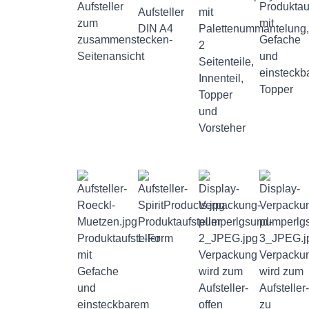
Aufsteller
Produktauf
Aufsteller
mit
zum
mit
DIN A4
Palettenummantelung,
zusammenstecken-
Gefache
2
Seitenansicht
und
Seitenteile,
einsteckb
Innenteil,
Topper
Topper
und
Vorsteher
Produktaufsteller
Produktaufsteller
L-Form
mit
Verpackung
Verpacku
Gefache
wird zum
wird zum
und
Aufsteller-
Aufsteller-
einsteckbarem
offen
zu