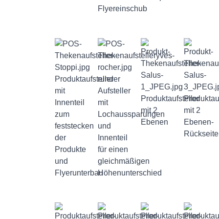
Flyereinschub
Produktaufsteller
runder
mit
Aufsteller
Produktaufsteller
Produktauf
Innenteil
mit
mit 2
mit 2
zum
Lochaussparungen
Ebenen
Ebenen-
feststecken
und
Rückseite
der
Innenteil
Produkte
für einen
und
gleichmäßigen
Flyerunterbau
Höhenunterschied