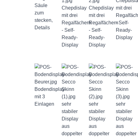
Chepdisl
Säule
Chepdislay
Chepdislay
mit drei
zum
mit drei
mit drei
Regalfäch
stecken,
Regalfächern
Regalfächern
- Self-
Details
- Self-
- Self-
Ready-
Ready-
Ready-
Display
Display
Display
Bodendisplay
mit 3
Einlagen
sehr
sehr
sehr
stabiler
stabiler
stabiler
Display
Display
Display
aus
aus
aus
doppelter
doppelter
doppelter