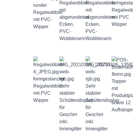
Regalwobbler
Regalwobbler
formgesta
runder
mit
mit
Regalwob
Regalwobbler
abgerundeten
abgerundeten
mit PVC
mit PVC-
Ecken,
Ecken,
Wipper
Wipper
PVC-
PVC-
Wobblerarm
Wobblerarm
formgestanzter
Topper
Regalwobbler
Sehr
Sehr
mit
mit PVC
stabiler
stabiler
Produktpl
Wipper
Schüttendisplay
Schüttendisplay
sowie 12
für
für
Aufhängev
Geschirr
Geschirr
inkl.
inkl.
Innengitter
Innengitter