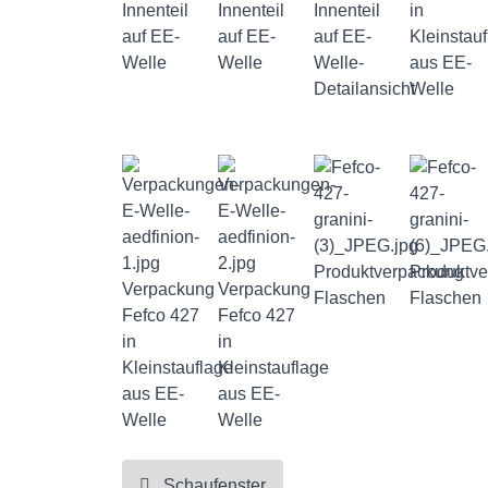
Innenteil
Innenteil
Innenteil
in
auf EE-
auf EE-
auf EE-
Kleinstau
Welle
Welle
Welle-
aus EE-
Detailansicht
Welle
Produktverpackung
Produktv
Verpackung
Verpackung
Flaschen
Flaschen
Fefco 427
Fefco 427
in
in
Kleinstauflage
Kleinstauflage
aus EE-
aus EE-
Welle
Welle
Schaufenster