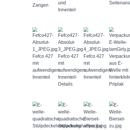
und
Seitenans
Zangen
Innenteil
Fefco 427
Fefco 427
Fefco 427
Verpacku
mit
mit
mit
aus E-
aufwendigem
aufwendigem
aufwendigem
Welle mit
Innenteil
Innenteil-
Innenteil
hinterkleb
Details
Priplak