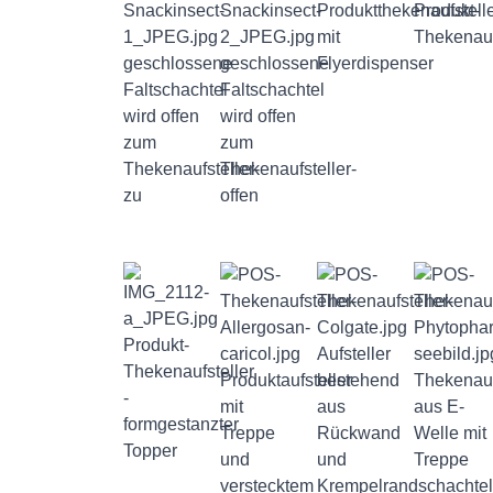
Produktthekenaufstell
Produkt-
mit
Thekenauf
geschlossene
geschlossene
Flyerdispenser
Faltschachtel
Faltschachtel
wird offen
wird offen
zum
zum
Thekenaufsteller-
Thekenaufsteller-
zu
offen
Produkt-
Aufsteller
Thekenaufsteller
Produktaufsteller
bestehend
Thekenauf
-
mit
aus
aus E-
formgestanzter
Treppe
Rückwand
Welle mit
Topper
und
und
Treppe
verstecktem
Krempelrandschachte