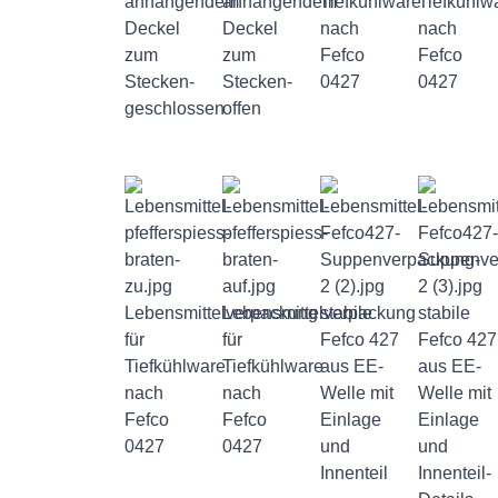
anhängendem
anhängendem
Tiefkühlware
Tiefkühlw
Deckel
Deckel
nach
nach
zum
zum
Fefco
Fefco
Stecken-
Stecken-
0427
0427
geschlossen
offen
Lebensmittelverpackung
Lebensmittelverpackung
stabile
stabile
für
für
Fefco 427
Fefco 427
Tiefkühlware
Tiefkühlware
aus EE-
aus EE-
nach
nach
Welle mit
Welle mit
Fefco
Fefco
Einlage
Einlage
0427
0427
und
und
Innenteil
Innenteil-